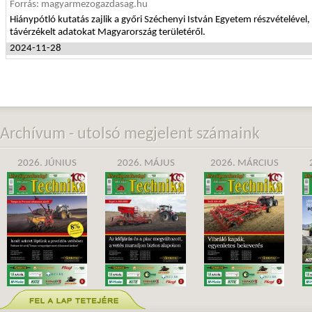
Forrás: magyarmezogazdasag.hu
Hiánypótló kutatás zajlik a győri Széchenyi István Egyetem részvételév
távérzékelt adatokat Magyarország területéről.
2024-11-28
Archívum - utolsó megjelent számaink
2026. JÚNIUS
2026. MÁJUS
2026. MÁRCIUS