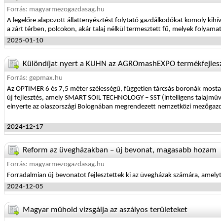
Forrás: magyarmezogazdasag.hu
A legelőre alapozott állattenyésztést folytató gazdálkodókat komoly kihívá
a zárt térben, polcokon, akár talaj nélkül termesztett fű, melyek folyama
2025-01-10
Különdíjat nyert a KUHN az AGROmashEXPO termékfejlesz
Forrás: gepmax.hu
Az OPTIMER 6 és 7,5 méter szélességű, független tárcsás boronák mosta
új fejlesztés, amely SMART SOIL TECHNOLOGY – SST (intelligens talajműv
elnyerte az olaszországi Bolognában megrendezett nemzetközi mezőgazdasá
2024-12-17
Reform az üvegházakban – új bevonat, magasabb hozam
Forrás: magyarmezogazdasag.hu
Forradalmian új bevonatot fejlesztettek ki az üvegházak számára, amel
2024-12-05
Magyar műhold vizsgálja az aszályos területeket