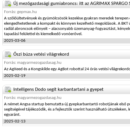
Új mezőgazdasági gumiabroncs: itt az AGRIMAX SPARGO 
Forrás: gepmax.hu
A szőlőültetvények és gyümölcsösök kezelése gyakran meredek terepen és
elengedhetetlenek a kompakt és könnyen kezelhető megoldások. A BKT új
radiál abroncsok előnyeit – alacsonyabb üzemanyag-fogyasztást, kényelm
tapadási felülettel és kiemelkedő vonóerővel.
2025-03-06
Őszi búza vetési világrekord
Forrás: magyarmezogazdasag.hu
Az AgXeed és a Kongskilde egy AgBot robottal 24 órás vetési világrekordot 
2025-02-19
Intelligens Dodo segít karbantartani a gyepet
Forrás: magyarmezogazdasag.hu
A német Angsa startup bemutatta új gyepkarbantartó robotjának első pr
segítségével tájékozódik, és a fejlesztők szerint használható útszéleke
egyaránt.
2025-02-13