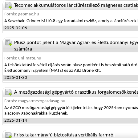
Tecomec akkumulátoros láncfűrészélező mágneses csatlak
Forrás: gepmax.hu
A Sawchain Grinder MJ10.8 egy forradalmi eszköz, amely a láncfűrészek 
2025-02-06
Plusz pontot jelent a Magyar Agrár- és Élettudományi Egye
számára
Forrás: uni-mate.hu
A felsőoktatási felvételi eljárás során plusz pontként is beszámítható dr
Élettudományi Egyetem (MATE) és az ABZ Drone Kft.
2025-01-30
A mezőgazdasági gépgyártó drasztikus forgalomcsökkenést
Forrás: magyarmezogazdasag.hu
Az AGCO mezőgazdasági gépgyártó kijelentette, hogy 2025-ben nyomás al
alacsony gabonaárakkal küzdenek.
2025-01-14
Friss takarmányfű biztosítása vertikális farmról