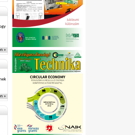
hogy
n »
lnek
n »