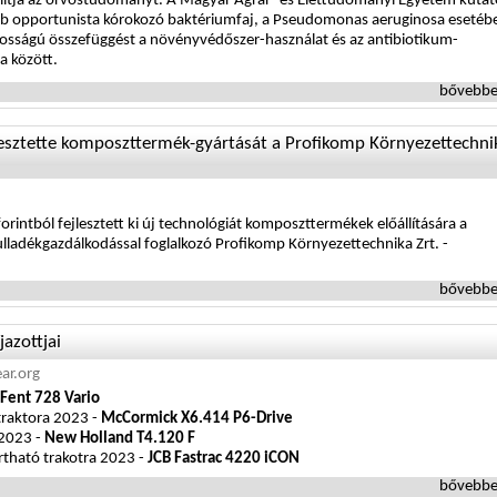
llítja az orvostudományt. A Magyar Agrár- és Élettudományi Egyetem kutat
ebb opportunista kórokozó baktériumfaj, a Pseudomonas aeruginosa esetéb
tosságú összefüggést a növényvédőszer-használat és az antibiotikum-
sa között.
bővebbe
jlesztette komposzttermék-gyártását a Profikomp Környezettechni
orintból fejlesztett ki új technológiát komposzttermékek előállítására a
ulladékgazdálkodással foglalkozó Profikomp Környezettechnika Zrt. -
bővebbe
azottjai
ear.org
Fent 728 Vario
raktora 2023 -
McCormick X6.414 P6-Drive
 2023 -
New Holland T4.120 F
rtható trakotra 2023 -
JCB Fastrac 4220 iCON
bővebbe