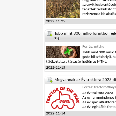
nagyobb kihívás elé á
az egyik legjelentős
fedeztek fel kulcsfon
rezisztencia kialakulá
2022-11-25
Több mint 300 millió forintból fe
Zrt.
Forrás: mti.hu
Több mint 300 millió f
gödöllői székhelyű, h
tájékoztatta a társaság hétfőn az MTI-t.
2022-11-15
Megvannak az Év traktora 2023 díj
Forrás: tractorofthey
Az év traktora 2023 -
Az év farmmindenes t
Az év speciáltraktora
Az év leginkább fenta
2022-11-14