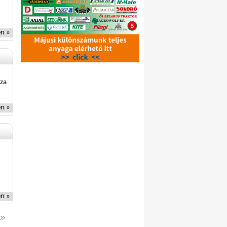
n »
zza
n »
n »