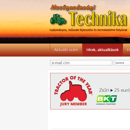
Aktuális szám
Hírek, aktualitások
H