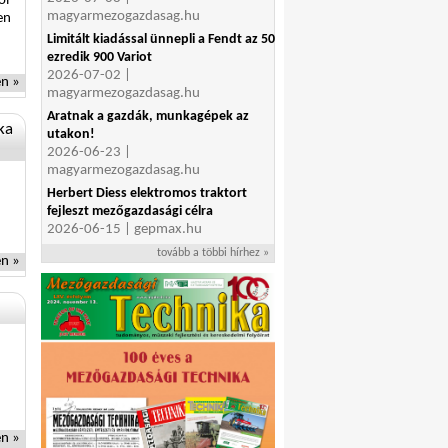
ói
magyarmezogazdasag.hu
en
Limitált kiadással ünnepli a Fendt az 50
ezredik 900 Variot
2026-07-02 |
n »
magyarmezogazdasag.hu
Aratnak a gazdák, munkagépek az
ka
utakon!
2026-06-23 |
magyarmezogazdasag.hu
Herbert Diess elektromos traktort
fejleszt mezőgazdasági célra
2026-06-15 | gepmax.hu
tovább a többi hírhez »
n »
n »