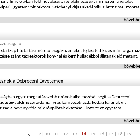
ény Imre egykori földművelésügyi és élelmezésügyi miniszter, a jogelőd
zeripari Egyetem volt rektora, Széchenyi-díjas akadémikus bronz mellszobrát
bővebbe
azdasag.hu
 start-up háztartási méretű biogázüzemeket fejlesztett ki, és már forgalma
yezésre szánt gázreaktorok konyhai és kerti hulladékból állítanak elő metánt.
bővebbe
eznek a Debreceni Egyetemen
aságban egyre meghatározóbb drónok alkalmazását segíti a Debreceni
daság-, élelmiszertudományi és környezetgazdálkodási karának új,
rzusa: a növényvédelmi drónpilóták oktatása - közölte az egyetem
bővebbe
9
|
10
|
11
|
12
|
13
|
14
|
15
|
16
|
17
|
18
|
19