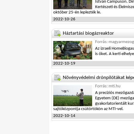
István Campuson. Dim
Kertészeti és Élelmis
október 25-én leplezték le.
2022-10-26
Háztartási biogázreaktor
Forrás: magyarmezog
Az izraeli HomeBiogas
is őket. A kerti elhel
2022-10-19
Növényvédelmi drónpilótákat kép
Forrás: mti.hu
A precíziós mezőgazd
Egyetem (DE) mezőgaz
gyakorlatorientált ku
sajtóközpontja csütörtökön az MTI-vel.
2022-10-14