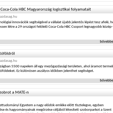
a Coca-Cola HBC Magyarország logisztikai folyamatait
azdasag.hu
lógiai innovációk segítségével a vállalat újabb jelentős lépést tesz afelé, 
sen létre a 29 országot felölelő Coca-Cola HBC Csoport legnagyobb közép-
bővebbe
tóföldről
azdasag.hu
szágban 5500 napelem áll egy mezőgazdasági területen, ahol áramot terme
tóföldeket. Ez különösen aszályos időkben jelenthet segítséget.
bővebbe
szobrot a MATE-n
lettudományi Egyetem a nagy elődök emléke előtt tisztelegve, egyben
se és hagyományainak megőrzése céljából létesített szoborparkot a Szent