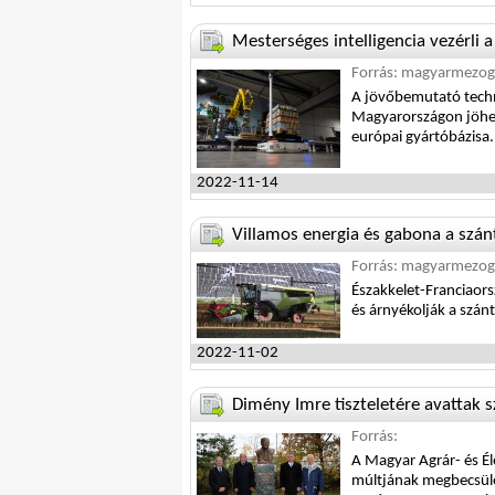
Mesterséges intelligencia vezérli 
Forrás: magyarmezog
A jövőbemutató techno
Magyarországon jöhes
európai gyártóbázisa.
2022-11-14
Villamos energia és gabona a szán
Forrás: magyarmezog
Északkelet-Franciaor
és árnyékolják a szán
2022-11-02
Dimény Imre tiszteletére avattak 
Forrás:
A Magyar Agrár- és É
múltjának megbecsülé