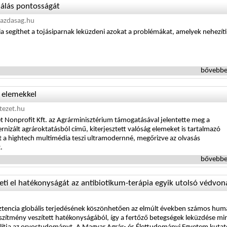
mlálás pontosságát
azdasag.hu
ia segíthet a tojásiparnak leküzdeni azokat a problémákat, amelyek nehezíti
bővebbe
 elemekkel
tezet.hu
 Nonprofit Kft. az Agrárminisztérium támogatásával jelentette meg a
izált agrároktatásból című, kiterjesztett valóság elemeket is tartalmazó
 a hightech multimédia teszi ultramodernné, megőrizve az olvasás
.
bővebbe
ti el hatékonyságát az antibiotikum-terápia egyik utolsó védvon
sztencia globális terjedésének köszönhetően az elmúlt években számos hum
észítmény veszített hatékonyságából, így a fertőző betegségek leküzdése mi