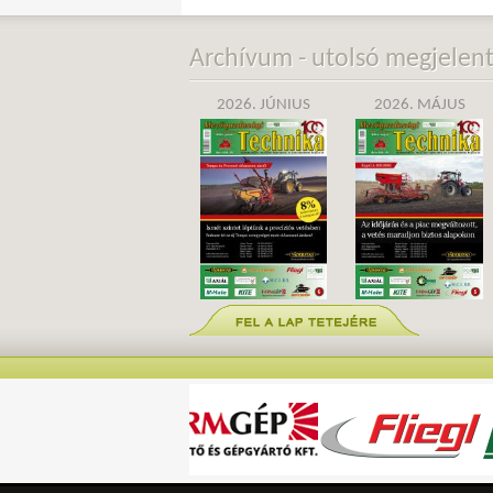
Archívum - utolsó megjelen
2026. JÚNIUS
2026. MÁJUS