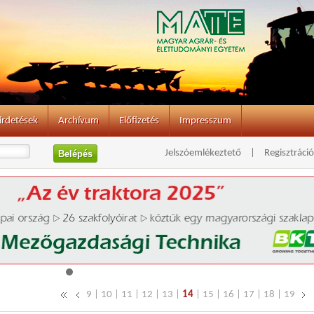
irdetések
Archívum
Előfizetés
Impresszum
Jelszóemlékeztető
|
Regisztráció
9
|
10
|
11
|
12
|
13
|
14
|
15
|
16
|
17
|
18
|
19