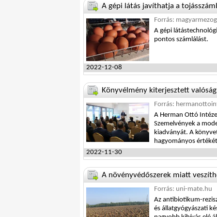
A gépi látás javíthatja a tojásszá
Forrás: magyarmezog
A gépi látástechnológ
pontos számlálást.
2022-12-08
Könyvélmény kiterjesztett valóság
Forrás: hermanottoin
A Herman Ottó Intézet
Szemelvények a modern
kiadványát. A könyvet
hagyományos értékét
2022-11-30
A növényvédőszerek miatt veszíthe
Forrás: uni-mate.hu
Az antibiotikum-rezi
és állatgyógyászati k