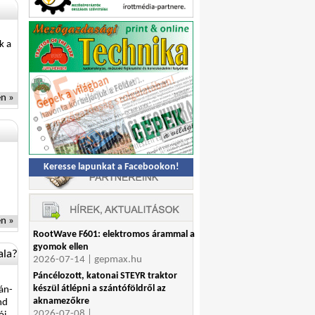
k a
n »
Keresse lapunkat a Facebookon!
n »
RootWave F601: elektromos árammal a
gyomok ellen
ala?
2026-07-14 | gepmax.hu
Páncélozott, katonai STEYR traktor
készül átlépni a szántóföldről az
án-
aknamezőkre
nd
2026-07-08 |