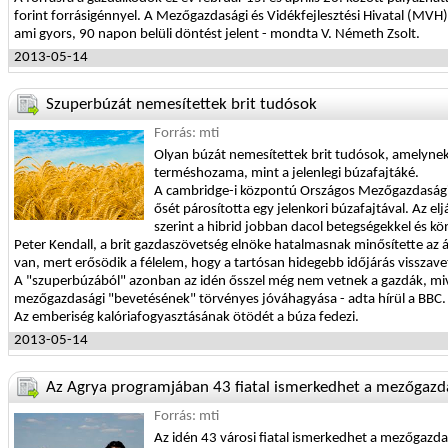
forint forrásigénnyel. A Mezőgazdasági és Vidékfejlesztési Hivatal (MVH)
ami gyors, 90 napon belüli döntést jelent - mondta V. Németh Zsolt.
2013-05-14
Szuperbúzát nemesítettek brit tudósok
Forrás: mti
Olyan búzát nemesítettek brit tudósok, amelynek 
terméshozama, mint a jelenlegi búzafajtáké.
A cambridge-i központú Országos Mezőgazdasági 
ősét párosította egy jelenkori búzafajtával. Az el
szerint a hibrid jobban dacol betegségekkel és kö
Peter Kendall, a brit gazdaszövetség elnöke hatalmasnak minősítette az
van, mert erősödik a félelem, hogy a tartósan hidegebb időjárás visszave
A "szuperbúzából" azonban az idén ősszel még nem vetnek a gazdák, mivel 
mezőgazdasági "bevetésének" törvényes jóváhagyása - adta hírül a BBC.
Az emberiség kalóriafogyasztásának ötödét a búza fedezi.
2013-05-14
Az Agrya programjában 43 fiatal ismerkedhet a mezőgazd
Forrás: mti
Az idén 43 városi fiatal ismerkedhet a mezőgazd