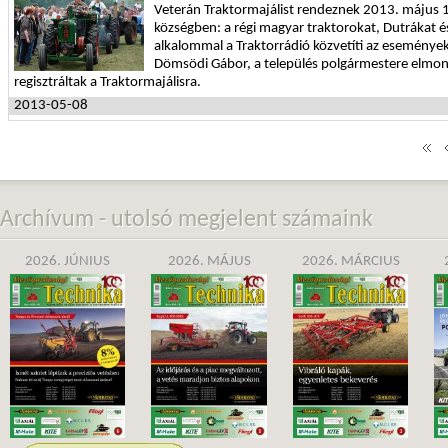
Veterán Traktormajálist rendeznek 2013. május 
községben: a régi magyar traktorokat, Dutrákat é
alkalommal a Traktorrádió közvetíti az események
Dömsödi Gábor, a település polgármestere elmon
regisztráltak a Traktormajálisra.
2013-05-08
Archívum - utolsó megjelent számaink
2026. JÚNIUS
2026. MÁJUS
2026. MÁRCIUS