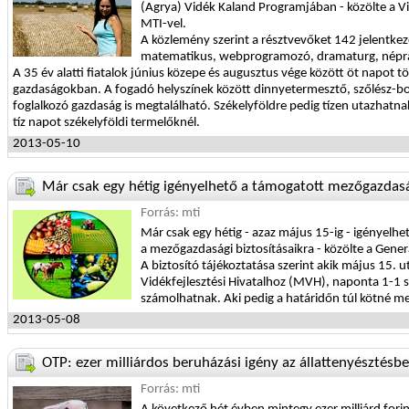
(Agrya) Vidék Kaland Programjában - közölte a V
MTI-vel.
A közlemény szerint a résztvevőket 142 jelentkez
matematikus, webprogramozó, dramaturg, népraj
A 35 év alatti fiatalok június közepe és augusztus vége között öt napot 
gazdaságokban. A fogadó helyszínek között dinnyetermesztő, szőlész-bor
foglalkozó gazdaság is megtalálható. Székelyföldre pedig tízen utazhatn
tíz napot székelyföldi termelőknél.
2013-05-10
Már csak egy hétig igényelhető a támogatott mezőgazdasá
Forrás: mti
Már csak egy hétig - azaz május 15-ig - igényelh
a mezőgazdasági biztosításaikra - közölte a Genera
A biztosító tájékoztatása szerint akik május 15. 
Vidékfejlesztési Hivatalhoz (MVH), naponta 1-1 s
számolhatnak. Aki pedig a határidőn túl kötné meg
2013-05-08
OTP: ezer milliárdos beruházási igény az állattenyésztésb
Forrás: mti