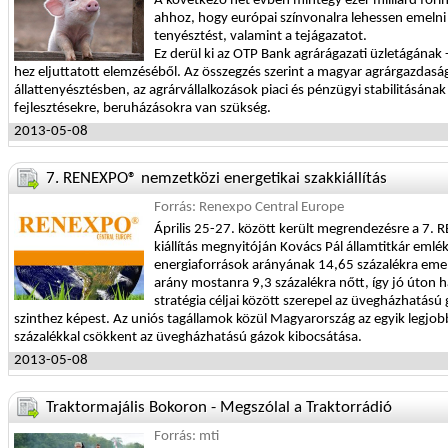
A következő hét évben mintegy ezer milliárd fori
ahhoz, hogy európai színvonalra lehessen emelni
tenyésztést, valamint a tejágazatot.
Ez derül ki az OTP Bank agrárágazati üzletágának 
hez eljuttatott elemzéséből. Az összegzés szerint a magyar agrárgazdasá
állattenyésztésben, az agrárvállalkozások piaci és pénzügyi stabilitásána
fejlesztésekre, beruházásokra van szükség.
2013-05-08
7. RENEXPO® nemzetközi energetikai szakkiállítás
Forrás: Renexpo Central Europe
Április 25-27. között került megrendezésre a 7. 
kiállítás megnyitóján Kovács Pál államtitkár eml
energiaforrások arányának 14,65 százalékra emelé
arány mostanra 9,3 százalékra nőtt, így jó úton h
stratégia céljai között szerepel az üvegházhatás
szinthez képest. Az uniós tagállamok közül Magyarország az egyik legjob
százalékkal csökkent az üvegházhatású gázok kibocsátása.
2013-05-08
Traktormajális Bokoron - Megszólal a Traktorrádió
Forrás: mti