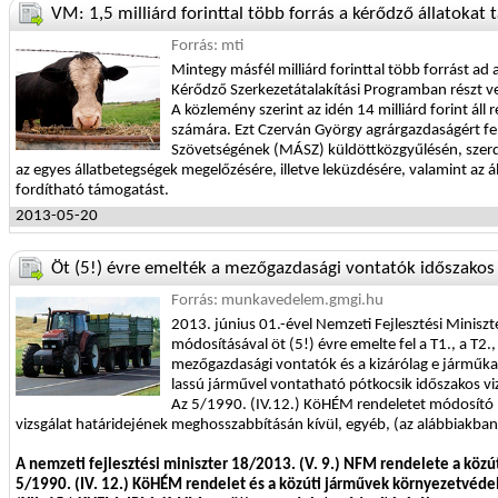
VM: 1,5 milliárd forinttal több forrás a kérődző állatokat
Forrás: mti
Mintegy másfél milliárd forinttal több forrást ad 
Kérődző Szerkezetátalakítási Programban részt ve
A közlemény szerint az idén 14 milliárd forint áll
számára. Ezt Czerván György agrárgazdaságért fe
Szövetségének (MÁSZ) küldöttközgyűlésén, szer
az egyes állatbetegségek megelőzésére, illetve leküzdésére, valamint az állat
fordítható támogatást.
2013-05-20
Öt (5!) évre emelték a mezőgazdasági vontatók időszakos 
Forrás: munkavedelem.gmgi.hu
2013. június 01.-ével Nemzeti Fejlesztési Minisz
módosításával öt (5!) évre emelte fel a T1., a T2.
mezőgazdasági vontatók és a kizárólag e járműk
lassú járművel vontatható pótkocsik időszakos vi
Az 5/1990. (IV.12.) KöHÉM rendeletet módosító 
vizsgálat határidejének meghosszabbításán kívül, egyéb, (az alábbiakban f
A nemzeti fejlesztési miniszter 18/2013. (V. 9.) NFM rendelete a közú
5/1990. (IV. 12.) KöHÉM rendelet és a közúti járművek környezetvédel