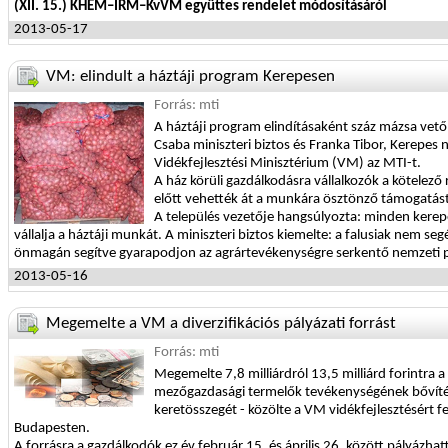
(XII. 15.) KHEM–IRM–KvVM együttes rendelet módosításáról
2013-05-17
VM: elindult a háztáji program Kerepesen
Forrás: mti
A háztáji program elindításaként száz mázsa vet
Csaba miniszteri biztos és Franka Tibor, Kerepes 
Vidékfejlesztési Minisztérium (VM) az MTI-t.
A ház körüli gazdálkodásra vállalkozók a kötelez
előtt vehették át a munkára ösztönző támogatást
A település vezetője hangsúlyozta: minden kerepe
vállalja a háztáji munkát. A miniszteri biztos kiemelte: a falusiak nem se
önmagán segítve gyarapodjon az agrártevékenységre serkentő nemzeti 
2013-05-16
Megemelte a VM a diverzifikációs pályázati forrást
Forrás: mti
Megemelte 7,8 milliárdról 13,5 milliárd forintra 
mezőgazdasági termelők tevékenységének bővítésé
keretösszegét - közölte a VM vidékfejlesztésért fe
Budapesten.
A forrásra a gazdálkodók ez év február 15. és április 26. között pályázhatt