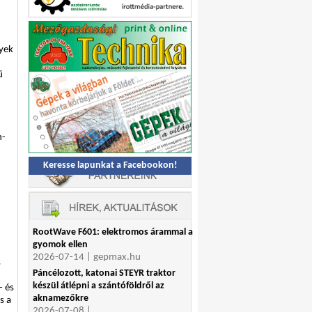
lyek
ű
n-
Keresse lapunkat a Facebookon!
RootWave F601: elektromos árammal a
gyomok ellen
2026-07-14 | gepmax.hu
s
Páncélozott, katonai STEYR traktor
készül átlépni a szántóföldről az
- és
aknamezőkre
s a
2026-07-08 |