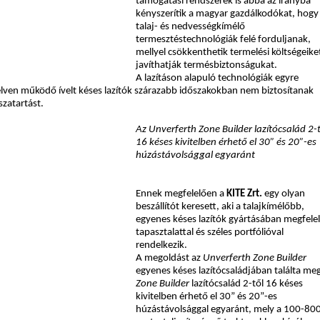
támogatási rendszerek is abba az irányba
kényszerítik a magyar gazdálkodókat, hogy
talaj- és nedvességkímélő
termesztéstechnológiák felé forduljanak,
mellyel csökkenthetik termelési költségeike
javíthatják termésbiztonságukat.
A lazításon alapuló technológiák egyre
lven működő ívelt késes lazítók szárazabb időszakokban nem biztosítanak
zatartást.
Az Unverferth Zone Builder lazítócsalád 2-t
16 késes kivitelben érhető el 30” és 20”-es
húzástávolsággal egyaránt
Ennek megfelelően a
KITE Zrt.
egy olyan
beszállítót keresett, aki a talajkímélőbb,
egyenes késes lazítók gyártásában megfele
tapasztalattal és széles portfólióval
rendelkezik.
A megoldást az
Unverferth Zone Builder
egyenes késes lazítócsaládjában találta meg
Zone Builder
lazítócsalád 2-től 16 késes
kivitelben érhető el 30” és 20”-es
húzástávolsággal egyaránt, mely a 100-800