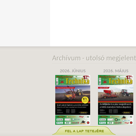
Archívum - utolsó megjelen
2026. JÚNIUS
2026. MÁJUS