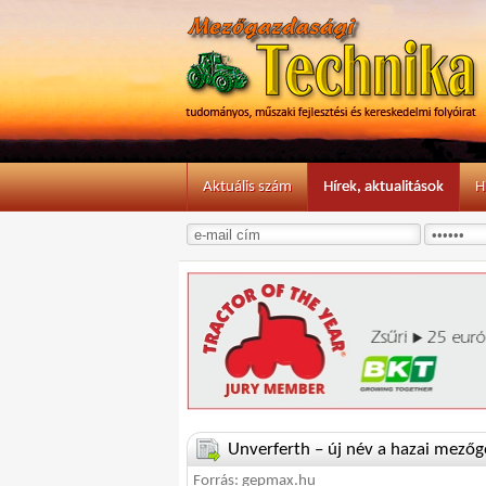
Aktuális szám
Hírek, aktualitások
H
Unverferth – új név a hazai mező
Forrás: gepmax.hu