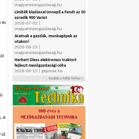
magyarmezogazdasag.hu
Limitált kiadással ünnepli a Fendt az 50
ezredik 900 Variot
t és
2026-07-02 |
magyarmezogazdasag.hu
Aratnak a gazdák, munkagépek az
utakon!
2026-06-23 |
magyarmezogazdasag.hu
ől
Herbert Diess elektromos traktort
fejleszt mezőgazdasági célra
2026-06-15 | gepmax.hu
tovább a többi hírhez »
lő
. A
 LE