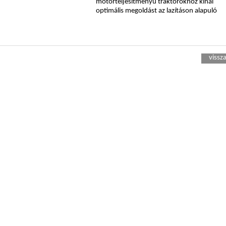
motorteljesítményű traktorokhoz kínál
optimális megoldást az lazításon alapuló
vissza