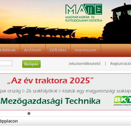
irdetések
Archívum
Előfizetés
Impresszum
Jelszóemlékeztető
|
Regisztráció
géppiacon