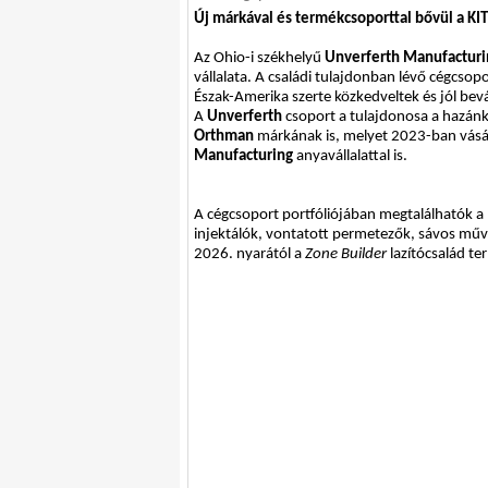
Új márkával és termékcsoporttal bővül a KIT
Az Ohio-i székhelyű
Unverferth Manufacturi
vállalata. A családi tulajdonban lévő cégcsop
Észak-Amerika szerte közkedveltek és jól bevá
A
Unverferth
csoport a tulajdonosa a hazánk
Orthman
márkának is, melyet 2023-ban vásáro
Manufacturing
anyavállalattal is.
A cégcsoport portfóliójában megtalálhatók a 
injektálók, vontatott permetezők, sávos műv
2026. nyarától a
Zone Builder
lazítócsalád te