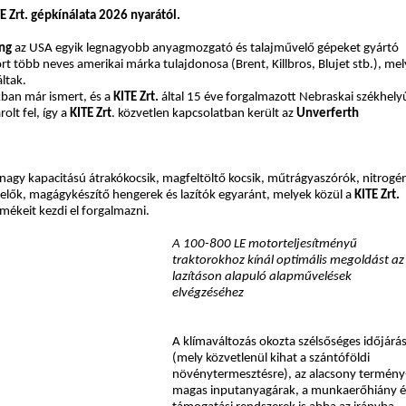
E Zrt. gépkínálata 2026 nyarától.
ng
az USA egyik legnagyobb anyagmozgató és talajművelő gépeket gyártó
ort több neves amerikai márka tulajdonosa (Brent, Killbros, Blujet stb.), me
ltak.
ban már ismert, és a
KITE Zrt.
által 15 éve forgalmazott Nebraskai székhely
lt fel, így a
KITE Zrt
. közvetlen kapcsolatban került az
Unverferth
nagy kapacitású átrakókocsik, magfeltöltő kocsik, műtrágyaszórók, nitrogé
elők, magágykészítő hengerek és lazítók egyaránt, melyek közül a
KITE Zrt.
rmékeit kezdi el forgalmazni.
A 100-800 LE motorteljesítményű
traktorokhoz kínál optimális megoldást az
lazításon alapuló alapművelések
elvégzéséhez
A klímaváltozás okozta szélsőséges időjárá
(mely közvetlenül kihat a szántóföldi
növénytermesztésre), az alacsony termény
magas inputanyagárak, a munkaerőhiány é