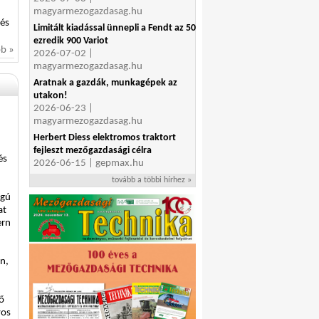
magyarmezogazdasag.hu
 és
Limitált kiadással ünnepli a Fendt az 50
ezredik 900 Variot
bb »
2026-07-02 |
magyarmezogazdasag.hu
Aratnak a gazdák, munkagépek az
utakon!
2026-06-23 |
magyarmezogazdasag.hu
Herbert Diess elektromos traktort
fejleszt mezőgazdasági célra
és
2026-06-15 | gepmax.hu
tovább a többi hírhez »
ágú
at
ern
on,
tő
yos