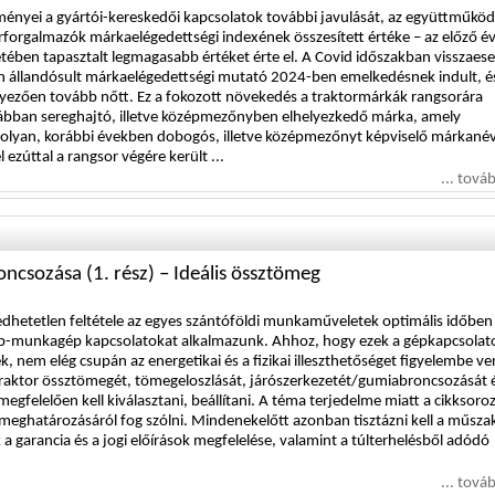
yei a gyártói-kereskedői kapcsolatok további javulását, az együttműkö
orforgalmazók márkaelégedettségi indexének összesített értéke – az előző év
tében tapasztalt legmagasabb értéket érte el. A Covid időszakban visszaese
n állandósult márkaelégedettségi mutató 2024-ben emelkedésnek indult, é
yezően tovább nőtt. Ez a fokozott növekedés a traktormárkák rangsorára
orábban sereghajtó, illetve középmezőnyben elhelyezkedő márka, amely
 olyan, korábbi években dobogós, illetve középmezőnyt képviselő márkané
 ezúttal a rangsor végére került ...
... tová
ncsozása (1. rész) – Ideális össztömeg
dhetetlen feltétele az egyes szántóföldi munkaműveletek optimális időben
ép-munkagép kapcsolatokat alkalmazunk. Ahhoz, hogy ezek a gépkapcsolat
nem elég csupán az energetikai és a fizikai illeszthetőséget figyelembe ve
raktor össztömegét, tömegeloszlását, járószerkezetét/gumiabroncsozását 
elelően kell kiválasztani, beállítani. A téma terjedelme miatt a cikksoro
 meghatározásáról fog szólni. Mindenekelőtt azonban tisztázni kell a műszak
 garancia és a jogi előírások megfelelése, valamint a túlterhelésből adódó
... tová