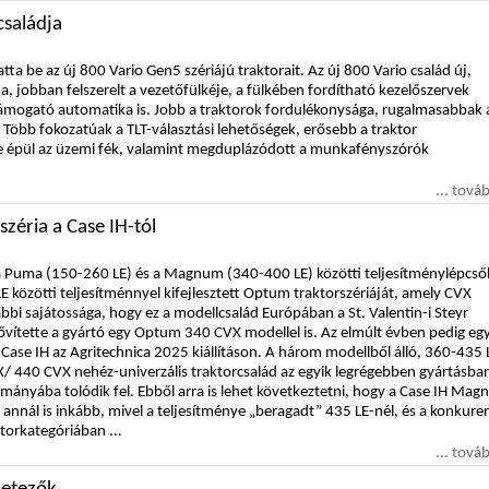
családja
atta be az új 800 Vario Gen5 szériájú traktorait. Az új 800 Vario család új,
a, jobban felszerelt a vezetőfülkéje, a fülkében fordítható kezelőszervek
 támogató automatika is. Jobb a traktorok fordulékonysága, rugalmasabbak 
 Több fokozatúak a TLT-választási lehetőségek, erősebb a traktor
re épül az üzemi fék, valamint megduplázódott a munkafényszórók
... tová
zéria a Case IH-tól
 a Puma (150-260 LE) és a Magnum (340-400 LE) közötti teljesítménylépcs
LE közötti teljesítménnyel kifejlesztett Optum traktorszériáját, amely CVX
ábbi sajátossága, hogy ez a modellcsalád Európában a St. Valentin-i Steyr
ővítette a gyártó egy Optum 340 CVX modellel is. Az elmúlt évben pedig eg
 Case IH az Agritechnica 2025 kiállításon. A három modellből álló, 360-435 
440 CVX nehéz-univerzális traktorcsalád az egyik legrégebben gyártásba
mányába tolódik fel. Ebből arra is lehet következtetni, hogy a Case IH Ma
 annál is inkább, mivel a teljesítménye „beragadt” 435 LE-nél, és a konkure
torkategóriában ...
... tová