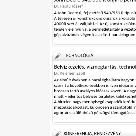
John Deere 540/550 R önjáró per
Dr. Hajdú József
A John Deere új fejlesztésű 540/550 R típusú
A teljesen új konstrukciójú önjárók a korábbi
4000R szériát váltják fel. Az új konstrukciók
tengely elé nyúlva, a permetlétartály a vezető
gép alvázának végén kialakított paralelogra
TECHNOLÓGIA
Belvízkezelés, vízmegtartás, techn
Dr. Kelemen Zsolt
Az elmúlt években a hazai éghajlatra nagyon s
szerint a következő években is ilyen időjárás
hosszan tartó aszályos időszak követi. A na
miatt – jelentős belvizes területek keletkezhe
A hirtelen nagy mennyiségű csapadék lezúdulás
mezőgazdálkodást, különösen a szántóföldi n
agrártárca különböző pénzügyi támogatással a 
KONFERENCIA, RENDEZVÉNY