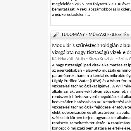
megfelelően 2025-ben folytattuk a 100 évet á
bemutatását. A régi lapszámokból az is kiderü
a gépkereskedelem ...
TUDOMÁNY - MŰSZAKI FEJLESZTÉS
Moduláris szűréstechnológián alapu
vizsgálata nagy tisztaságú vizek előá
Kári-Horváth Attila – Kirzsa Krisztián – Szűcs
A nagy tisztaságú ipari vizek alkalmazása az 
az energetikában – alapvető műszaki és minősé
paraméterek, hanem a kémiai és mikrobiológia
Highly Purified Water (HPW) és a Water for I
vízkezelési technológiákat igényel. A WFi mi
alkalmaznak, amelyek folyamatos üzemet, mag
rendszerek hővisszanyerő megoldásokat alkal
kedvezőtlen hatással van az üzemeltetési kö
vízkezelési technológiák fejlődése lehetővé te
elektrodeionizáción és ultraszűrésen alapuló,
szélesebb körben terjed, ugyanakkor alkalmaz
rendszerüzemeltetés területén. A tanulmány cé
koncepció műszaki bemutatása és értékelése