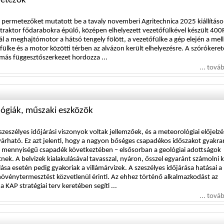
metezők
 permetezőket mutatott be a tavaly novemberi Agritechnica 2025 kiállításo
 traktor fődarabokra épülő, középen elhelyezett vezetőfülkével készült 400
nál a meghajtómotor a hátsó tengely fölött, a vezetőfülke a gép elején a mel
fülke és a motor közötti térben az alvázon került elhelyezésre. A szórókeret
mmás függesztőszerkezet hordozza ...
... tová
ológiák, műszaki eszközök
zeszélyes időjárási viszonyok voltak jellemzőek, és a meteorológiai előjelz
 várható. Ez azt jelenti, hogy a nagyon bőséges csapadékos időszakot gyakra
gy mennyiségű csapadék következtében – elsősorban a geológiai adottságok
tnek. A belvizek kialakulásával tavasszal, nyáron, ősszel egyaránt számolni ke
a esetén pedig gyakoriak a villámárvizek. A szeszélyes időjárása hatásai a
övénytermesztést közvetlenül érinti. Az ehhez történő alkalmazkodást az
KAP stratégiai terv keretében segíti ...
... tová