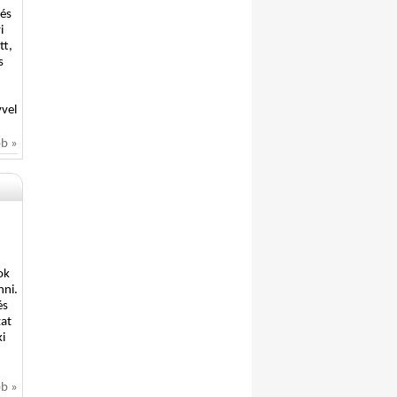
dés
i
tt,
s
vvel
bb »
ok
nni.
és
zat
i
bb »