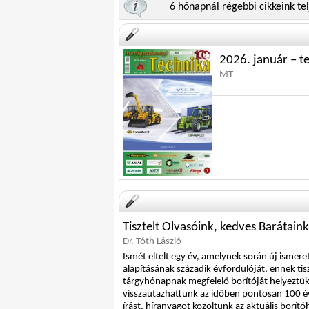
6 hónapnál régebbi cikkeink telj
2026. január – t
MT
Tisztelt Olvasóink, kedves Barátaink
Dr. Tóth László
Ismét eltelt egy év, amelynek során új ismer
alapításának századik évfordulóját, ennek tis
tárgyhónapnak megfelelő borítóját helyeztük
visszautazhattunk az időben pontosan 100 éve
írást, híranyagot közöltünk az aktuális borít