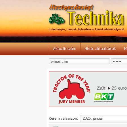
Aktuális szám
Hírek, aktualitások
H
Kérem válasszon: