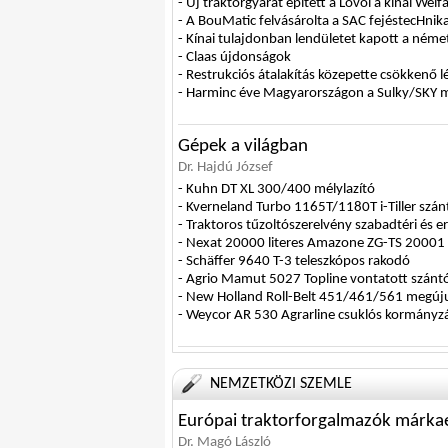
- Új traktorgyárat épített a Lovol a kínai Wei
- A BouMatic felvásárolta a SAC fe­jés­tecH­nika
- Kínai tulajdonban lendületet kapott a né
- Claas újdonságok
- Restrukciós átalakítás közepette csökkenő 
- Harminc éve Magyarországon a Sulky/SKY 
Gépek a világban
Dr. Hajdú József
- Kuhn DT XL 300/400 mélylazító
- Kverneland Turbo 1165T/1180T i-Tiller szánt
- Traktoros tűzoltószerelvény szabadtéri és 
- Nexat 20000 literes Amazone ZG-TS 20001
- Schäffer 9640 T-3 teleszkópos rakodó
- Agrio Mamut 5027 Topline vontatott szánt
- New Holland Roll-Belt 451/461/561 megúju
- Weycor AR 530 Agrarline csuklós kormányz
NEMZETKÖZI SZEMLE
Európai traktorforgalmazók márkae
Dr. Magó László