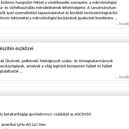
at különös hangsúlyt fektet a vízelőkezelés szerepére, a mikrobiológiai
ia- és vízfelhasználás mérséklésének lehetőségeire. A tanulmányban
rzők ipari üzemeltetési tapasztalatokat és korábbi rendszerintegrációs
lönös tekintettel a mikrobiológiai kockázatok gyakorlati kezelésére ...
... tová
észítés eszközei
ynak (lisztnek, pelletnek) feldolgozott szálas- és tömegtakarmányok
ecskázógépek, amelyek a világ legtöbb közepesen fejlett és fejlett
alálhatók ...
... tová
 és betakarítógép-gumiabroncs–családját az ASCENSO
z amerikai LyNx AG LLC-ben