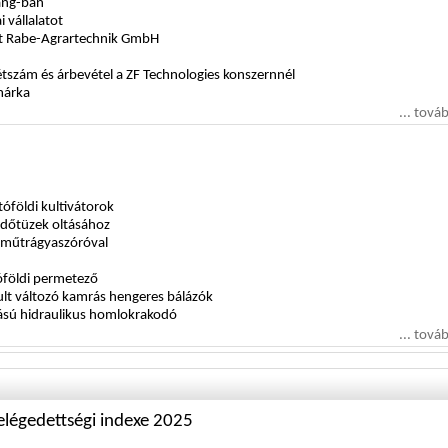
fang-ban
i vállalatot
met Rabe-Agrartechnik GmbH
létszám és árbevétel a ZF Technologies konszernnél
márka
... tová
óföldi kultivátorok
erdőtüzek oltásához
 műtrágyaszóróval
óföldi permetező
lt változó kamrás hengeres bálázók
ású hidraulikus homlokrakodó
... tová
légedettségi indexe 2025