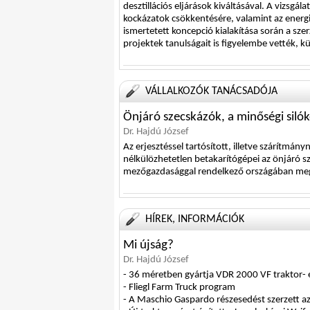
desztillációs eljárások kiváltásával. A vizsgál
kockázatok csökkentésére, valamint az energ
ismertetett koncepció kialakítása során a sze
projektek tanulságait is figyelembe vették, kü
VÁLLALKOZÓK TANÁCSADÓJA
Önjáró szecskázók, a minőségi silók
Dr. Hajdú József
Az erjesztéssel tartósított, illetve szárítmán
nélkülözhetetlen betakarítógépei az önjáró sz
mezőgazdasággal rendelkező országában megt
HÍREK, INFORMÁCIÓK
Mi újság?
Dr. Hajdú József
- 36 méretben gyártja VDR 2000 VF traktor-
- Fliegl Farm Truck program
- A Maschio Gaspardo részesedést szerzett a