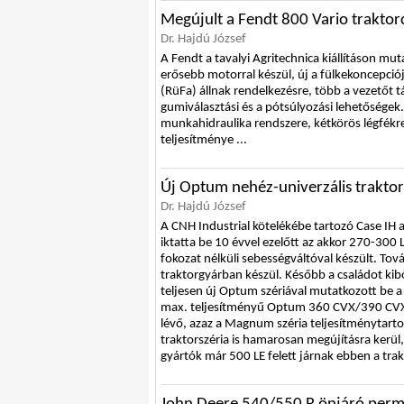
Megújult a Fendt 800 Vario traktor
Dr. Hajdú József
A Fendt a tavalyi Agritechnica kiállításon mut
erősebb motorral készül, új a fülkekoncepciój
(RüFa) állnak rendelkezésre, több a vezetőt
gumiválasztási és a pótsúlyozási lehetőségek.
munkahidraulika rendszere, kétkörös légfék
teljesítménye ...
Új Optum nehéz-univerzális traktors
Dr. Hajdú József
A CNH Industrial kötelékébe tartozó Case IH
iktatta be 10 évvel ezelőtt az akkor 270-300 
fokozat nélküli sebességváltóval készült. Tov
traktorgyárban készül. Később a családot kib
teljesen új Optum szériával mutatkozott be a
max. teljesítményű Optum 360 CVX/390 CVX/ 
lévő, azaz a Magnum széria teljesítménytarto
traktorszéria is hamarosan megújításra kerül,
gyártók már 500 LE felett járnak ebben a trak