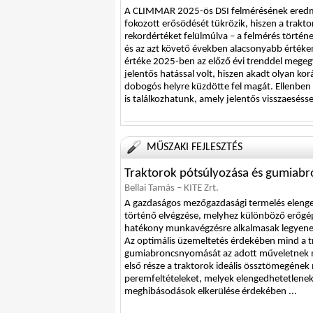
A CLIMMAR 2025-ös DSI felmérésének eredmén
fokozott erősödését tükrözik, hiszen a trakt
rekordértéket felülmúlva – a felmérés történe
és az azt követő években alacsonyabb értéke
értéke 2025-ben az előző évi trenddel megeg
jelentős hatással volt, hiszen akadt olyan k
dobogós helyre küzdötte fel magát. Ellenben
is találkozhatunk, amely jelentős visszaeséssel
MŰSZAKI FEJLESZTÉS
Traktorok pótsúlyozása és gumiabro
Bellai Tamás – KITE Zrt.
A gazdaságos mezőgazdasági termelés elenge
történő elvégzése, melyhez különböző erőg
hatékony munkavégzésre alkalmasak legyenek, 
Az optimális üzemeltetés érdekében mind a t
gumiabroncsnyomását az adott műveletnek megf
első része a traktorok ideális össztömegének
peremfeltételeket, melyek elengedhetetlenek a
meghibásodások elkerülése érdekében ...