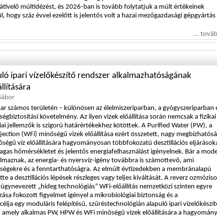
tívelő múltidézést, és 2026-ban is tovább folytatjuk a múlt értékeinek
l, hogy száz évvel ezelőtt is jelentős volt a hazai mezőgazdasági gépgyártás
... tová
ló ipari vízelőkészítő rendszer alkalmazhatóságának
llítására
 Gábor
ipar számos területén – különösen az élelmiszeriparban, a gyógyszeriparban 
gbiztosítási követelmény. Az ilyen vizek előállítása során nemcsak a fizikai
i jellemzők is szigorú határértékekhez kötöttek. A Purified Water (PW), a
njection (WFi) minőségű vizek előállítása ezért összetett, nagy megbízhatós
nőségű víz előállítására hagyományosan többfokozatú desztillációs eljárások
as hőmérsékletet és jelentős energiafelhasználást igényelnek. Bár a mod
maznak, az energia- és nyersvíz-igény továbbra is számottevő, ami
ltségekre és a fenntarthatóságra. Az elmúlt évtizedekben a membránalapú
tte a desztillációs lépések részleges vagy teljes kiváltását. A reverz ozmózis
 úgynevezett „hideg technológiás” WFi-előállítás nemzetközi szinten egyre
ása fokozott figyelmet igényel a mikrobiológiai biztonság és a
lja egy moduláris felépítésű, szűréstechnológián alapuló ipari vízelőkészí
, amely alkalmas PW, HPW és WFi minőségű vizek előállítására a hagyomán