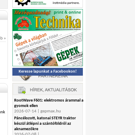
bb »
Keresse lapunkat a Facebookon!
RootWave F601: elektromos árammal a
gyomok ellen
2026-07-14 | gepmax.hu
unk
Páncélozott, katonai STEYR traktor
készül átlépni a szántóföldről az
aknamezőkre
2026-07-08 |