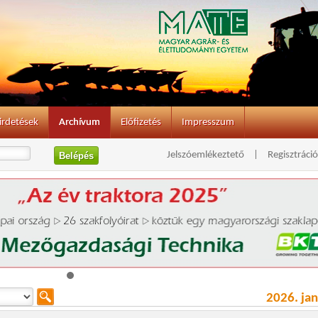
irdetések
Archívum
Előfizetés
Impresszum
Jelszóemlékeztető
|
Regisztráció
2026. ja