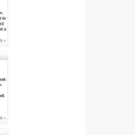
n.
R és
lső
et a
bb »
ések
n
ll.
bb »