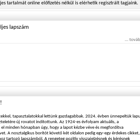
es tartalmát online előfizetés nélkül is elérhetik regisztrált tagjaink.
eljes lapszám
... tová
!
etekkel, tapasztalatokkal lettünk gazdagabbak. 2024. évben ünnepeltük lap
zteletére új rovatot indítottunk. Az 1924-es évfolyam aktuális, a
 el minden hónapban úgy, hogy a lapot kézbe véve és megfordítva
t. A nosztalgikus borítót követő két oldalon pedig egy-egy érdekes cikket,
óhoz tartozó lapszámból. A rengeteg pozitív visszajelzésnek és kérésnek