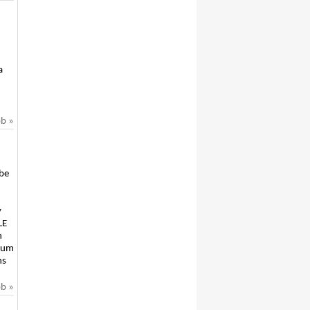
a
bb »
őbe
y
LE
n
gnum
ns
bb »