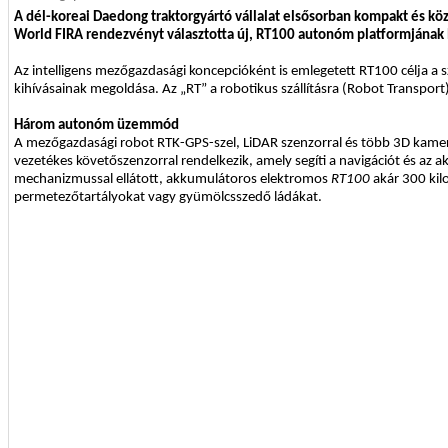
A dél-koreai Daedong traktorgyártó vállalat elsősorban kompakt és kö
World FIRA rendezvényt választotta új, RT100 autonóm platformjának
Az intelligens mezőgazdasági koncepcióként is emlegetett RT100 célja a sz
kihívásainak megoldása. Az „RT” a robotikus szállításra (Robot Transport)
Három autonóm üzemmód
A mezőgazdasági robot RTK-GPS-szel, LiDAR szenzorral és több 3D kameráva
vezetékes követőszenzorral rendelkezik, amely segíti a navigációt és az ak
mechanizmussal ellátott, akkumulátoros elektromos
RT100
akár 300 kilo
permetezőtartályokat vagy gyümölcsszedő ládákat.