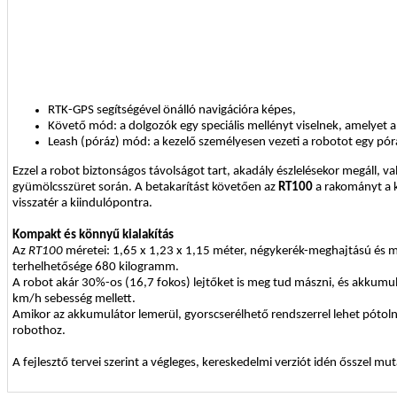
RTK-GPS segítségével önálló navigációra képes,
Követő mód: a dolgozók egy speciális mellényt viselnek, amelyet a
Leash (póráz) mód: a kezelő személyesen vezeti a robotot egy pórá
Ezzel a robot biztonságos távolságot tart, akadály észlelésekor megáll, 
gyümölcsszüret során. A betakarítást követően az
RT100
a rakományt a ki
visszatér a kiindulópontra.
Kompakt és könnyű kialakítás
Az
RT100
méretei: 1,65 x 1,23 x 1,15 méter, négykerék-meghajtású és m
terhelhetősége 680 kilogramm.
A robot akár 30%-os (16,7 fokos) lejtőket is meg tud mászni, és akkumul
km/h sebesség mellett.
Amikor az akkumulátor lemerül, gyorscserélhető rendszerrel lehet pótol
robothoz.
A fejlesztő tervei szerint a végleges, kereskedelmi verziót idén ősszel mu