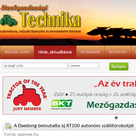
Aktuális szám
Hírek, aktualitások
Hirdetések
Archívum
A Daedong bemutatta új RT100 autonóm szállítórobotját
Forrás: gepmax.hu