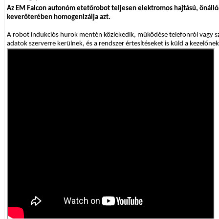
Az EM Falcon autonóm etetőrobot teljesen elektromos hajtású, önálló
keverőterében homogenizálja azt.
A robot indukciós hurok mentén közlekedik, működése telefonról vagy sz
adatok szerverre kerülnek, és a rendszer értesítéseket is küld a kezelőnek