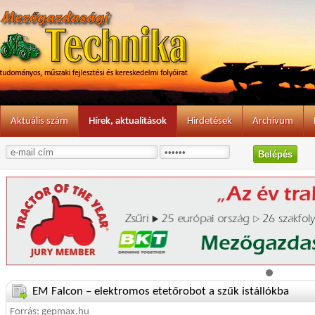
Aktuális szám
Hírek, aktualitások
Hirdetések
Archívum
EM Falcon – elektromos etetőrobot a szűk istállókba
Forrás: gepmax.hu