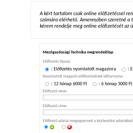
A kért tartalom csak online előfizetéssel re
számára elérhető. Amennyiben szeretné a te
kérem rendelje meg online előfizetését az ű
Mezőgazdasági Technika megrendelőlap
Előfizetés tipusa:
:
:
Előfizetés nyomtatott magazinra
E
Nyomtatott magazin előfizetésének időtartama:
:
:
12 hónap 6000 Ft
6 hónap 3000 Ft
Előfizető neve:
Előfizető cime:
Előfizető adatai megegyeznek a kézbesítési adatokkal